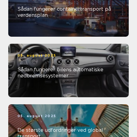
Sådan fungerer containertransport på
verdensplan
05. august 2025
Sådan fungerer bilens automatiske
nødbremsesystemer
05. august 2025
De største udfordringer ved global
transport