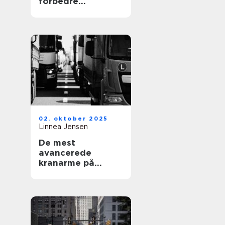
forbedre
luftkvaliteten
02. oktober 2025
Linnea Jensen
De mest
avancerede
kranarme på
lastbiler