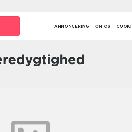
ANNONCERING
OM OS
COOKI
bæredygtighed