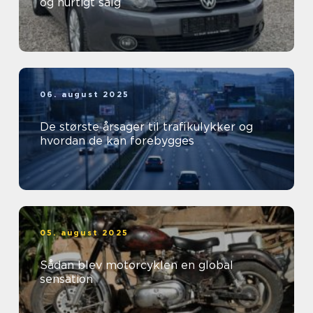
og hurtigt salg
06. august 2025
De største årsager til trafikulykker og
hvordan de kan forebygges
05. august 2025
Sådan blev motorcyklen en global
sensation