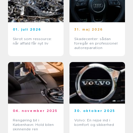
01. juli 2026
31. maj 2026
Skrot som ressource:
Skadecenter: sådan
når affald får nyt liv
foregår en professionel
autoreparation
04. november 2025
30. oktober 2025
Rengøring bil i
Volvo: En rejse ind i
København: Hold bilen
komfort og sikkerhed
skinnende ren