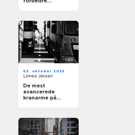
forbedre
luftkvaliteten
02. oktober 2025
Linnea Jensen
De mest
avancerede
kranarme på
lastbiler