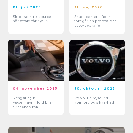
01. juli 2026
31. maj 2026
Skrot som ressource:
Skadecenter: sådan
når affald får nyt liv
foregår en professionel
autoreparation
04. november 2025
30. oktober 2025
Rengøring bil i
Volvo: En rejse ind i
København: Hold bilen
komfort og sikkerhed
skinnende ren