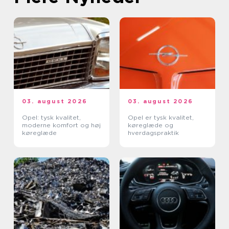
03. august 2026
03. august 2026
Opel: tysk kvalitet,
Opel er tysk kvalitet,
moderne komfort og høj
køreglæde og
køreglæde
hverdagspraktik