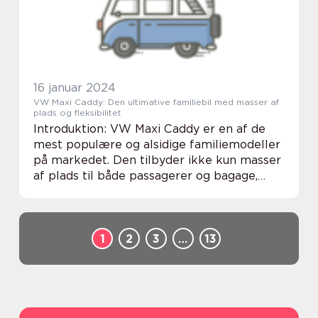
16 januar 2024
VW Maxi Caddy: Den ultimative familiebil med masser af
plads og fleksibilitet
Introduktion: VW Maxi Caddy er en af de
mest populære og alsidige familiemodeller
på markedet. Den tilbyder ikke kun masser
af plads til både passagerer og bagage,
men kommer også med en række
praktiske funktioner, der gør den til det
ideelle valg fo...
1
2
3
…
13