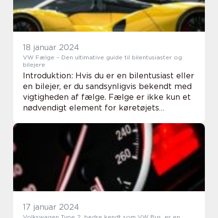
18 januar 2024
VW Fælge – Den ultimative guide til bilentusiaster og
bilejere
Introduktion: Hvis du er en bilentusiast eller
en bilejer, er du sandsynligvis bekendt med
vigtigheden af fælge. Fælge er ikke kun et
nødvendigt element for køretøjets
funktionalitet, men de er også afgørende
for bilens æstetik og ydeevne. I denne om...
17 januar 2024
Volkswagen Type 2, bedre kendt som VW Bus, er en