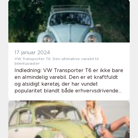
egenskaber og appel til bilentus...
17 januar 2024
VW Transporter T6: Den ultimative varebil til
bilentusiaster
Indledning: VW Transporter T6 er ikke bare
en almindelig varebil. Den er et kraftfuldt
og alsidigt køretøj, der har vundet
popularitet blandt både erhvervsdrivende
og bilentusiaster. I denne artikel vil vi dykke
ned i detaljerne omkring VW Transporte...