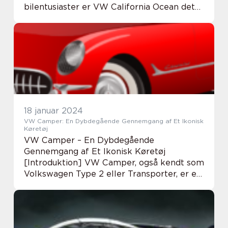
bilentusiaster er VW California Ocean det
ultimative valg, når det kommer til
campingoplevelser på vejene. Denne
artikel vil dykke ned i alle de v...
18 januar 2024
VW Camper: En Dybdegående Gennemgang af Et Ikonisk
Køretøj
VW Camper – En Dybdegående
Gennemgang af Et Ikonisk Køretøj
[Introduktion] VW Camper, også kendt som
Volkswagen Type 2 eller Transporter, er et
ikonisk køretøj, der har fanget
bilentusiasters og bil-ejeres hjerter i årtier.
Denne artikel vil pr...