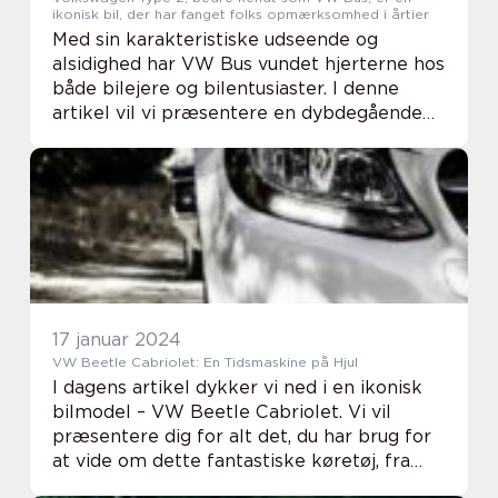
ikonisk bil, der har fanget folks opmærksomhed i årtier
Med sin karakteristiske udseende og
alsidighed har VW Bus vundet hjerterne hos
både bilejere og bilentusiaster. I denne
artikel vil vi præsentere en dybdegående
og omfattende undersøgelse af VW Bus,
herunder en historisk gennemgang af dens
udvikling ...
17 januar 2024
VW Beetle Cabriolet: En Tidsmaskine på Hjul
I dagens artikel dykker vi ned i en ikonisk
bilmodel – VW Beetle Cabriolet. Vi vil
præsentere dig for alt det, du har brug for
at vide om dette fantastiske køretøj, fra
dets historie og udvikling til dets unikke