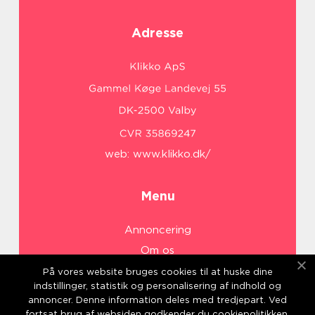
Adresse
web:
www.klikko.dk/
Menu
Annoncering
Om os
Cookies
På vores website bruges cookies til at huske dine
indstillinger, statistik og personalisering af indhold og
Kontakt os
annoncer. Denne information deles med tredjepart. Ved
Sitemap
fortsat brug af websiden godkender du cookiepolitikken.