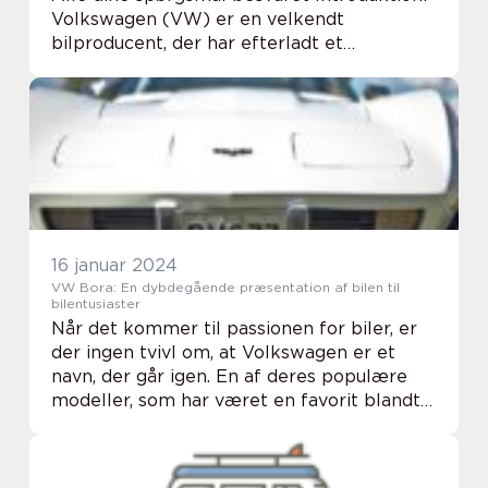
Volkswagen (VW) er en velkendt
bilproducent, der har efterladt et
betydeligt aftryk på bilindustrien. Deres
køretøjer er kendt for deres kvalitet,
pålidelighed o...
16 januar 2024
VW Bora: En dybdegående præsentation af bilen til
bilentusiaster
Når det kommer til passionen for biler, er
der ingen tvivl om, at Volkswagen er et
navn, der går igen. En af deres populære
modeller, som har været en favorit blandt
bilentusiaster i mange år, er VW Bora. I
denne artikel vil vi gå i dybden med VW
Bor...