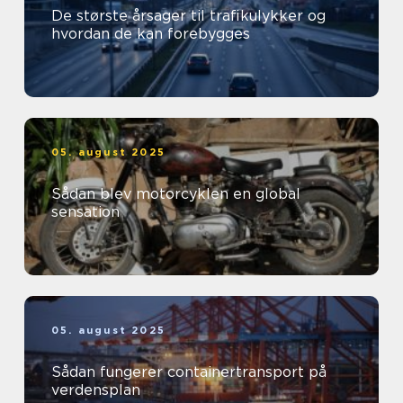
De største årsager til trafikulykker og
hvordan de kan forebygges
05. august 2025
Sådan blev motorcyklen en global
sensation
05. august 2025
Sådan fungerer containertransport på
verdensplan