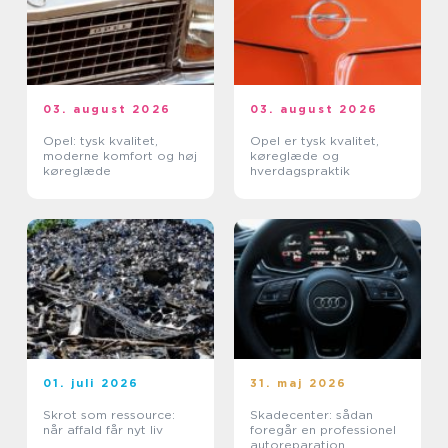
03. august 2026
03. august 2026
Opel: tysk kvalitet,
Opel er tysk kvalitet,
moderne komfort og høj
køreglæde og
køreglæde
hverdagspraktik
01. juli 2026
31. maj 2026
Skrot som ressource:
Skadecenter: sådan
når affald får nyt liv
foregår en professionel
autoreparation