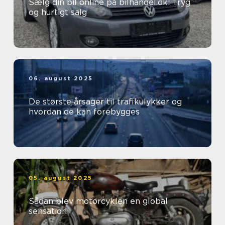
Sælg din bil online på bilhandel.dk: Tryg
og hurtigt salg
06. august 2025
De største årsager til trafikulykker og
hvordan de kan forebygges
05. august 2025
Sådan blev motorcyklen en global
sensation