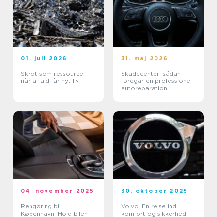
01. juli 2026
31. maj 2026
Skrot som ressource:
Skadecenter: sådan
når affald får nyt liv
foregår en professionel
autoreparation
04. november 2025
30. oktober 2025
Rengøring bil i
Volvo: En rejse ind i
København: Hold bilen
komfort og sikkerhed