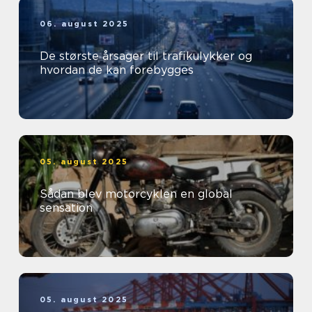
06. august 2025
De største årsager til trafikulykker og
hvordan de kan forebygges
05. august 2025
Sådan blev motorcyklen en global
sensation
05. august 2025