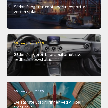
Sådan fungerer containertransport på
verdensplan
05. august 2025
Sådan fungerer bilens automatiske
nødbremsesystemer
05. august 2025
De største udfordringer ved global
transport