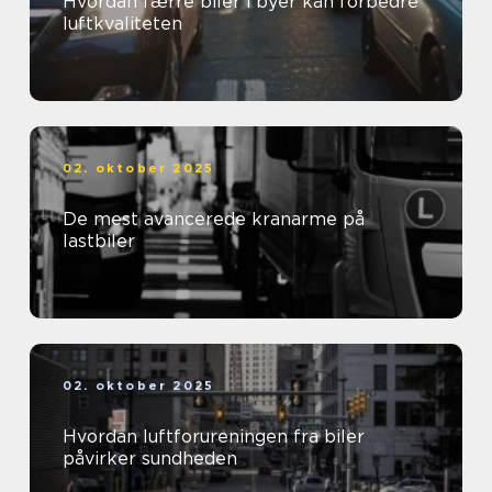
Hvordan færre biler i byer kan forbedre
luftkvaliteten
02. oktober 2025
De mest avancerede kranarme på
lastbiler
02. oktober 2025
Hvordan luftforureningen fra biler
påvirker sundheden