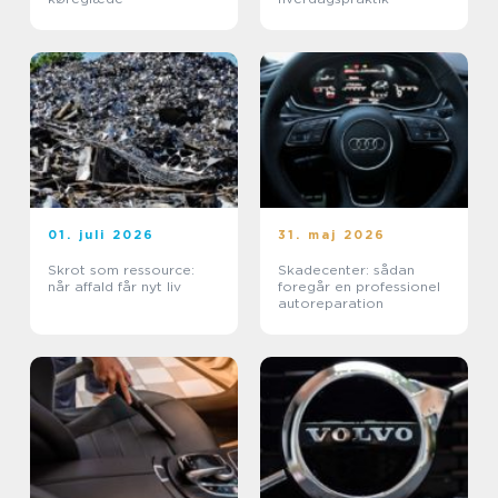
01. juli 2026
31. maj 2026
Skrot som ressource:
Skadecenter: sådan
når affald får nyt liv
foregår en professionel
autoreparation