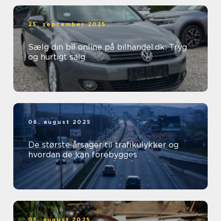
25. september 2025
Sælg din bil online på bilhandel.dk: Tryg
og hurtigt salg
06. august 2025
De største årsager til trafikulykker og
hvordan de kan forebygges
05. august 2025