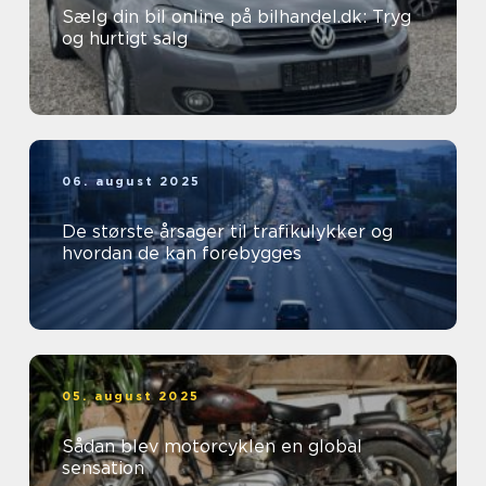
Sælg din bil online på bilhandel.dk: Tryg
og hurtigt salg
06. august 2025
De største årsager til trafikulykker og
hvordan de kan forebygges
05. august 2025
Sådan blev motorcyklen en global
sensation