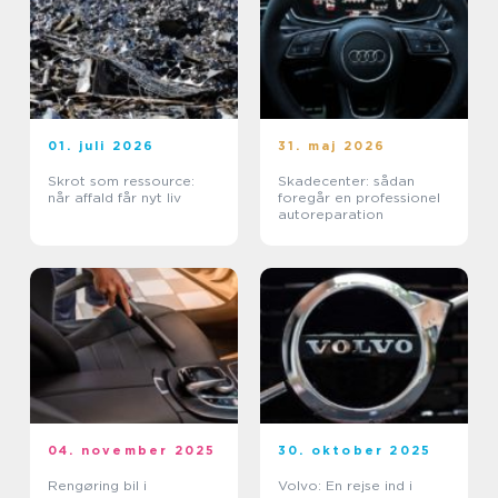
01. juli 2026
31. maj 2026
Skrot som ressource:
Skadecenter: sådan
når affald får nyt liv
foregår en professionel
autoreparation
04. november 2025
30. oktober 2025
Rengøring bil i
Volvo: En rejse ind i