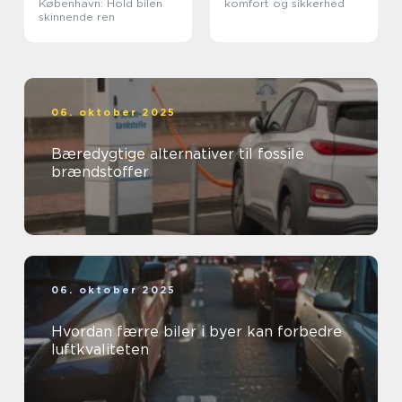
København: Hold bilen
komfort og sikkerhed
skinnende ren
06. oktober 2025
Bæredygtige alternativer til fossile
brændstoffer
06. oktober 2025
Hvordan færre biler i byer kan forbedre
luftkvaliteten