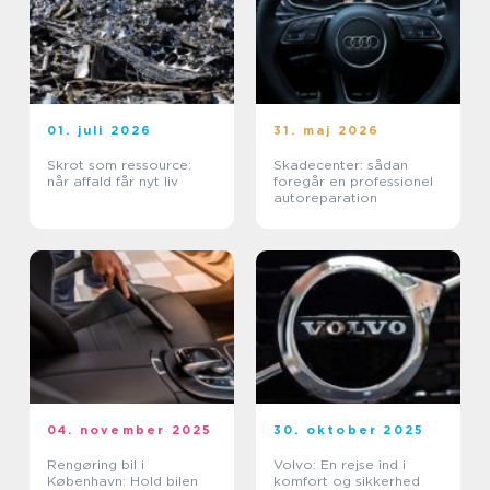
01. juli 2026
31. maj 2026
Skrot som ressource:
Skadecenter: sådan
når affald får nyt liv
foregår en professionel
autoreparation
04. november 2025
30. oktober 2025
Rengøring bil i
Volvo: En rejse ind i
København: Hold bilen
komfort og sikkerhed