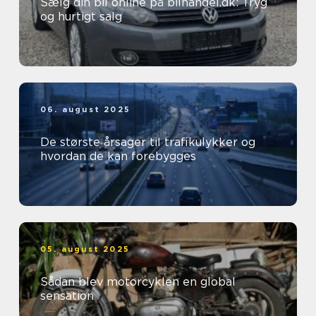
Sælg din bil online på bilhandel.dk: Tryg
og hurtigt salg
06. august 2025
De største årsager til trafikulykker og
hvordan de kan forebygges
05. august 2025
Sådan blev motorcyklen en global
sensation