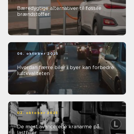
Bæredygtige alternativer til fossile
brændstoffer
06. oktober 2025
Hvordan færre biler i byer kan forbedre
luftkvaliteten
02. oktober 2025
De mest avancerede kranarme på
lastbiler