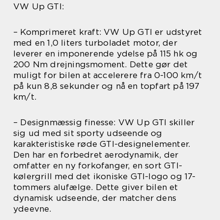
VW Up GTI:
– Komprimeret kraft: VW Up GTI er udstyret
med en 1,0 liters turboladet motor, der
leverer en imponerende ydelse på 115 hk og
200 Nm drejningsmoment. Dette gør det
muligt for bilen at accelerere fra 0-100 km/t
på kun 8,8 sekunder og nå en topfart på 197
km/t.
– Designmæssig finesse: VW Up GTI skiller
sig ud med sit sporty udseende og
karakteristiske røde GTI-designelementer.
Den har en forbedret aerodynamik, der
omfatter en ny forkofanger, en sort GTI-
kølergrill med det ikoniske GTI-logo og 17-
tommers alufælge. Dette giver bilen et
dynamisk udseende, der matcher dens
ydeevne.