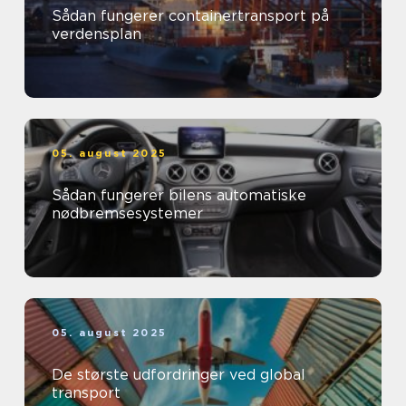
Sådan fungerer containertransport på
verdensplan
05. august 2025
Sådan fungerer bilens automatiske
nødbremsesystemer
05. august 2025
De største udfordringer ved global
transport