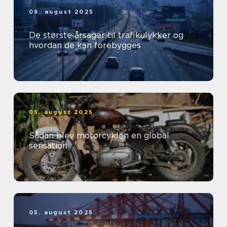
06. august 2025
De største årsager til trafikulykker og
hvordan de kan forebygges
05. august 2025
Sådan blev motorcyklen en global
sensation
05. august 2025