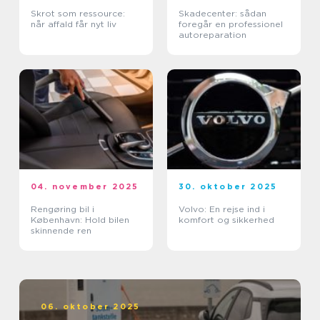
Skrot som ressource:
Skadecenter: sådan
når affald får nyt liv
foregår en professionel
autoreparation
04. november 2025
30. oktober 2025
Rengøring bil i
Volvo: En rejse ind i
København: Hold bilen
komfort og sikkerhed
skinnende ren
06. oktober 2025