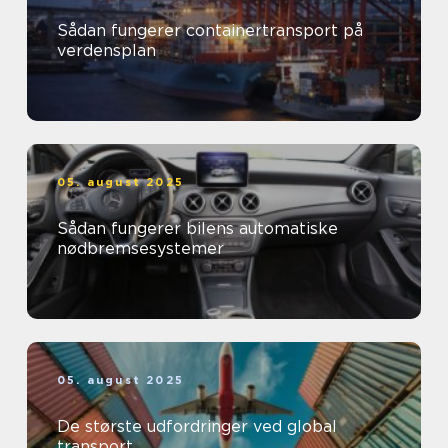
Sådan fungerer containertransport på
verdensplan
05. august 2025
Sådan fungerer bilens automatiske
nødbremsesystemer
05. august 2025
De største udfordringer ved global
transport