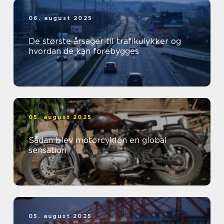
06. august 2025
De største årsager til trafikulykker og
hvordan de kan forebygges
05. august 2025
Sådan blev motorcyklen en global
sensation
05. august 2025